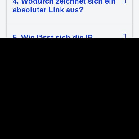
4. Wodurch zeichnet sich ein
absoluter Link aus?
5. Wie lässt sich die IP-
Adresse einer Website
ermitteln?
Menü
Leistungen
Status Quo
Strategie
Leistung
Branding
Projekte
Webdesign