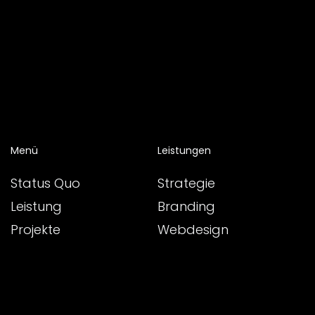
Menü
Leistungen
Status Quo
Strategie
Leistung
Branding
Projekte
Webdesign
Case-Studys
SEO
Blog
Social-Media
Über uns
Multi-Media