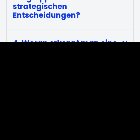
strategischen
Entscheidungen?
4. Woran erkennt man eine
erfolgreiche Strategie?
5. Kann externe
Unterstützung bei der
Strategieentwicklung
sinnvoll sein?