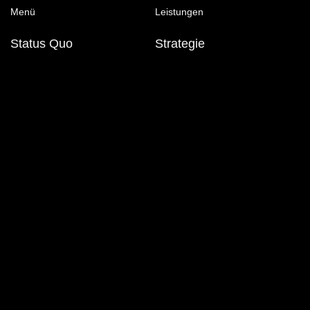
Menü
Leistungen
Status Quo
Strategie
Leistung
Branding
Projekte
Webdesign
Case-Studys
SEO
Blog
Social-Media
Über uns
Multi-Media
Kontakt
Max-Keith-Straße 29
45136 Essen
Tel: 0201 72995082