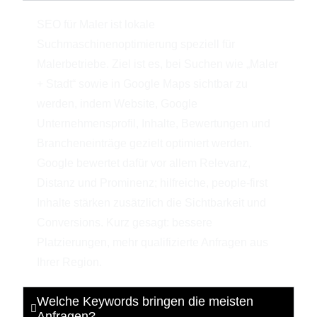
SEO für Maler ist lokale
Suchmaschinenoptimierung speziell für
Malerbetriebe. Ziel ist es, bei Suchen wie „Maler
+ Stadt“ sowie in Google Maps sichtbar zu
werden, indem Website, Google
Unternehmensprofil, Inhalte, Bewertungen und
Brancheneinträge gezielt optimiert werden.
Google bewertet dafür vor allem Relevanz,
Distanz und Prominenz; hilfreiche, people-first
Inhalte stärken zusätzlich die Sichtbarkeit und
Conversions. Kurz gesagt: bessere
Platzierungen, mehr qualifizierte Anfragen aus
Ihrer Region.
Welche Keywords bringen die meisten
Anfragen?