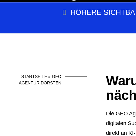
HÖHERE SICHTBA
Waru
STARTSEITE
»
GEO
AGENTUR DORSTEN
näch
Die
GEO Age
digitalen Su
direkt an K