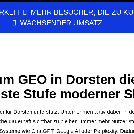
RKEIT
MEHR BESUCHER, DIE ZU K
WACHSENDER UMSATZ
m GEO in Dorsten di
ste Stufe moderner S
ntur Dorsten
unterstützt Unternehmen aktiv dabei, in d
che dauerhaft sichtbar zu bleiben. Immer mehr Nutzer st
I-Systeme wie ChatGPT, Google AI oder Perplexity. Dadu